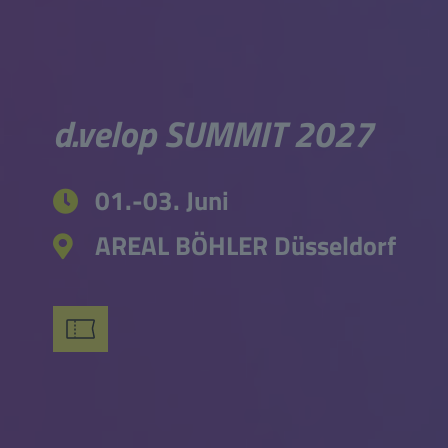
d.velop SUMMIT 2027
01.-03. Juni
AREAL BÖHLER Düsseldorf