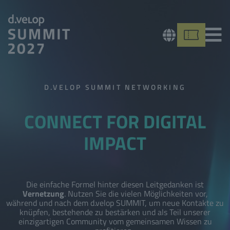
Der Ticketverkauf startet in den kommenden Tagen
D.VELOP SUMMIT NETWORKING
CONNECT FOR DIGITAL
IMPACT
Die einfache Formel hinter diesen Leitgedanken ist
Vernetzung
. Nutzen Sie die vielen Möglichkeiten vor,
während und nach dem d.velop SUMMIT, um neue Kontakte zu
knüpfen, bestehende zu bestärken und als Teil unserer
einzigartigen Community vom gemeinsamen Wissen zu